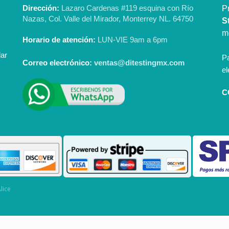
Dirección:
Lazaro Cardenas #119 esquina con Río
P
Nazas, Col. Valle del Mirador, Monterrey NL. 64750
S
m
Horario de atención:
LUN-VIE 9am a 6pm
dar
Pa
Correo electrónico:
ventas@ditestingmx.com
el
C
lice