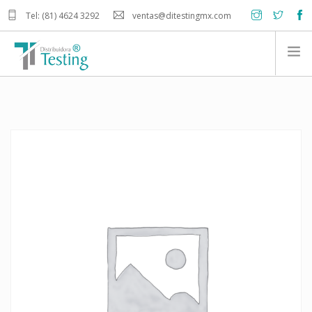
Tel: (81) 4624 3292
ventas@ditestingmx.com
INICIO
PRODUCTOS
NOSOTROS
CONTACTO
CARRITO DE COMPRA