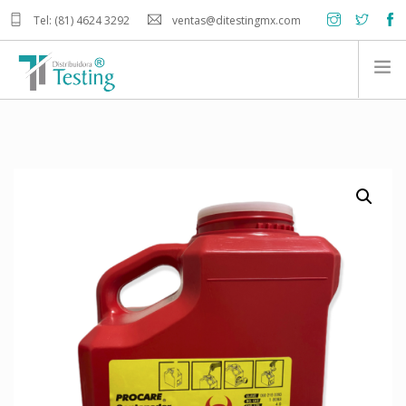
Tel: (81) 4624 3292
ventas@ditestingmx.com
INICIO
PRODUCTOS
NOSOTROS
CONTACTO
CARRITO DE COMPRA