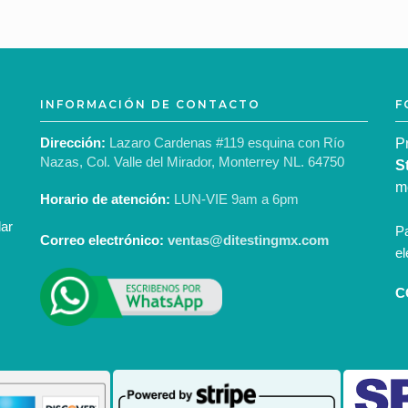
INFORMACIÓN DE CONTACTO
F
Dirección:
Lazaro Cardenas #119 esquina con Río
P
Nazas, Col. Valle del Mirador, Monterrey NL. 64750
S
m
Horario de atención:
LUN-VIE 9am a 6pm
dar
Pa
Correo electrónico:
ventas@ditestingmx.com
el
C