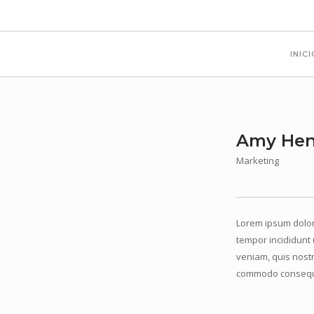
INIC
Amy Hen
Marketing
Lorem ipsum dolor 
tempor incididunt 
veniam, quis nostr
commodo consequ