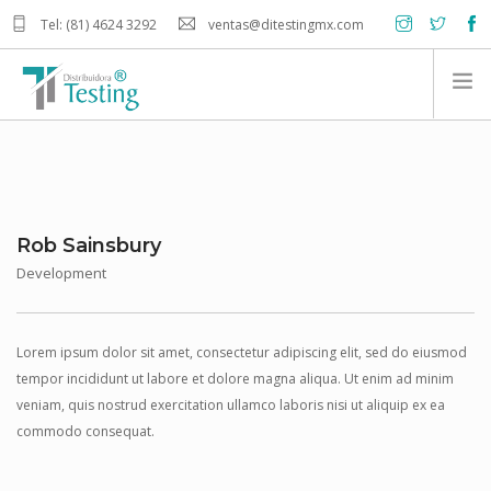
Tel: (81) 4624 3292
ventas@ditestingmx.com
INICIO
PRODUCTOS
NOSOTROS
Rob Sainsbury
CONTACTO
Development
CARRITO DE COMPRA
Lorem ipsum dolor sit amet, consectetur adipiscing elit, sed do eiusmod
tempor incididunt ut labore et dolore magna aliqua. Ut enim ad minim
veniam, quis nostrud exercitation ullamco laboris nisi ut aliquip ex ea
commodo consequat.